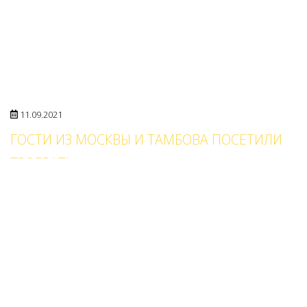
11.09.2021
ГОСТИ ИЗ МОСКВЫ И ТАМБОВА ПОСЕТИЛИ
ТРОБРАТ!
19.08.2021
КОМПАНИЯ ТРОБРАТ НА PIR EXPO — 2017